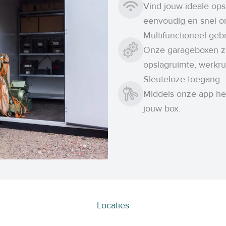
Vind jouw ideale ops
eenvoudig en snel on
Multifunctioneel geb
Onze garageboxen zij
opslagruimte, werkrui
Sleuteloze toegang
Middels onze app he
jouw box.
Locaties