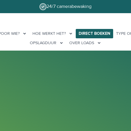
24/7 camerabewaking
VOOR WIE?
HOE WERKT HET?
DIRECT BOEKEN
TYPE O
OPSLAGDUUR
OVER LOADS