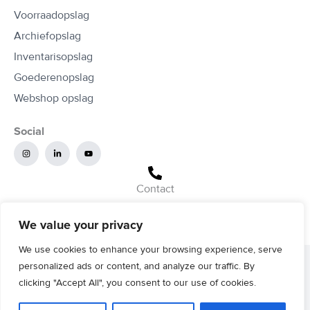
Voorraadopslag
Archiefopslag
Inventarisopslag
Goederenopslag
Webshop opslag
Social
I
L
Y
n
i
o
s
n
u
t
k
t
a
e
u
g
d
b
Contact
r
i
e
a
n
085 400 90 60
m
-
i
We value your privacy
n
We use cookies to enhance your browsing experience, serve
© 2026 Loads.nl, all rights reserved |
Powered by E-Expansion
personalized ads or content, and analyze our traffic. By
clicking "Accept All", you consent to our use of cookies.
Algemene voorwaarden