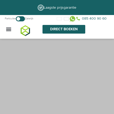
Ga
Laagste prijsgarantie
naar
de
085 400 90 60
Particulier
Zakelijk
inhoud
DIRECT BOEKEN