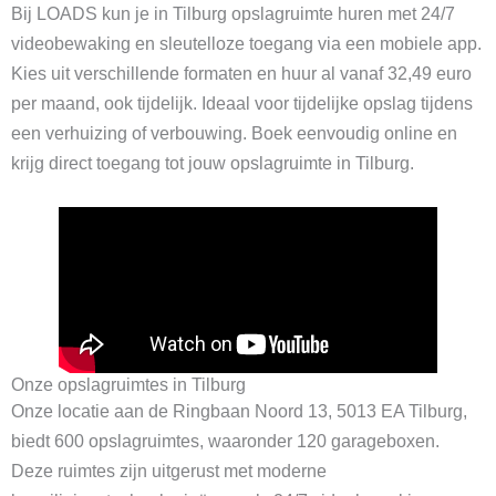
Bij LOADS kun je in Tilburg opslagruimte huren met 24/7
videobewaking en sleutelloze toegang via een mobiele app.
Kies uit verschillende formaten en huur al vanaf 32,49 euro
per maand, ook tijdelijk. Ideaal voor tijdelijke opslag tijdens
een verhuizing of verbouwing. Boek eenvoudig online en
krijg direct toegang tot jouw opslagruimte in Tilburg.
Onze opslagruimtes in Tilburg
Onze locatie aan de Ringbaan Noord 13, 5013 EA Tilburg,
biedt 600 opslagruimtes, waaronder 120 garageboxen.
Deze ruimtes zijn uitgerust met moderne