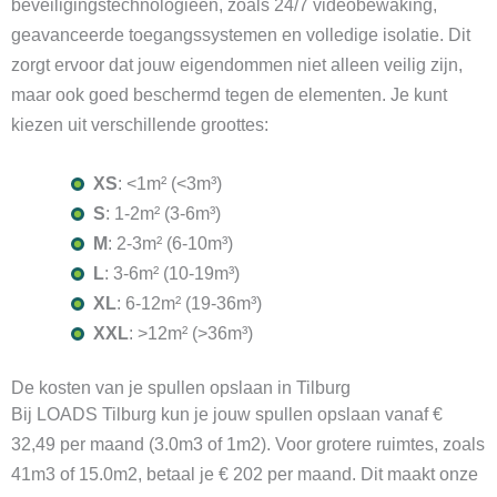
beveiligingstechnologieën, zoals 24/7 videobewaking,
geavanceerde toegangssystemen en volledige isolatie. Dit
zorgt ervoor dat jouw eigendommen niet alleen veilig zijn,
maar ook goed beschermd tegen de elementen. Je kunt
kiezen uit verschillende groottes:
XS
: <1m² (<3m³)
S
: 1-2m² (3-6m³)
M
: 2-3m² (6-10m³)
L
: 3-6m² (10-19m³)
XL
: 6-12m² (19-36m³)
XXL
: >12m² (>36m³)
De kosten van je spullen opslaan in Tilburg
Bij LOADS Tilburg kun je jouw spullen opslaan vanaf €
32,49 per maand (3.0m3 of 1m2). Voor grotere ruimtes, zoals
41m3 of 15.0m2, betaal je € 202 per maand. Dit maakt onze