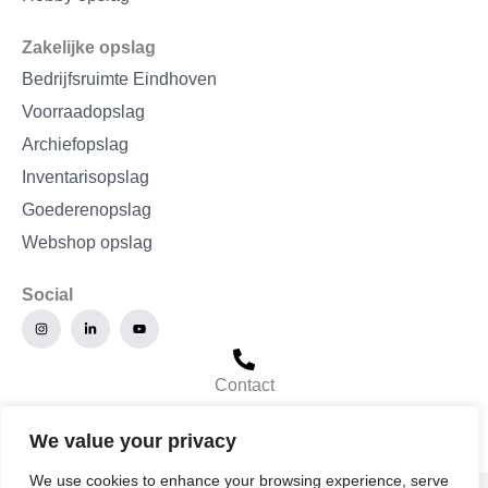
Zakelijke opslag
Bedrijfsruimte Eindhoven
Voorraadopslag
Archiefopslag
Inventarisopslag
Goederenopslag
Webshop opslag
Social
I
L
Y
n
i
o
s
n
u
t
k
t
a
e
u
g
d
b
Contact
r
i
e
a
n
085 400 90 60
m
-
i
We value your privacy
n
We use cookies to enhance your browsing experience, serve