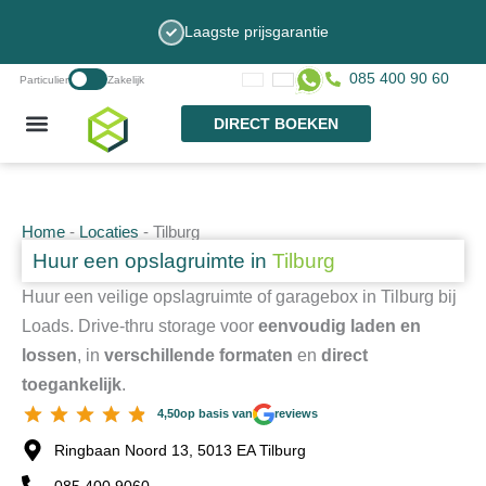
Ga
Laagste prijsgarantie
naar
de
085 400 90 60
Particulier
Zakelijk
inhoud
DIRECT BOEKEN
Home
-
Locaties
-
Tilburg
Huur een opslagruimte in
Tilburg
Huur een veilige opslagruimte of garagebox in Tilburg bij
Loads. Drive-thru storage voor
eenvoudig laden en
lossen
, in
verschillende formaten
en
direct
toegankelijk
.
4,50
op basis van
reviews
Ringbaan Noord 13, 5013 EA Tilburg
085 400 9060