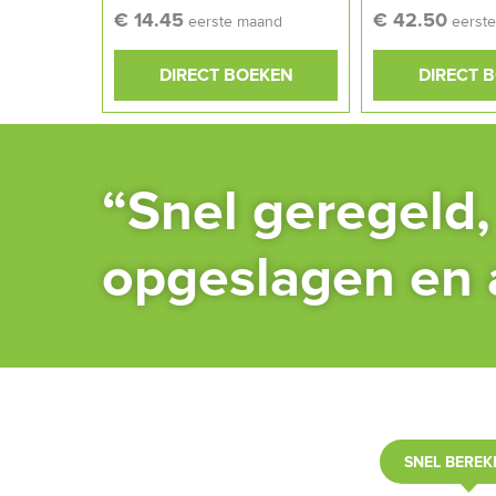
€ 14.45
€ 42.50
eerste maand
eerst
DIRECT BOEKEN
DIRECT 
“Snel geregeld, 
opgeslagen en al
SNEL BEREK