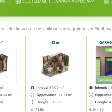
ING
SLEUTELLOZE TOEGANG VIA ONZE APP
en selectie van de beschikbare opslagruimtes in Eindhov
m²
13 m²
GARAG
 m³
Inhoud:
39.00 m³
Inhoud:
11
4.50 m²
Oppervlakte:
13.00 m²
Oppervlak
 m
Hoogte:
3.00 m
Hoogte:
4.
€ 174.50
€ 544.50