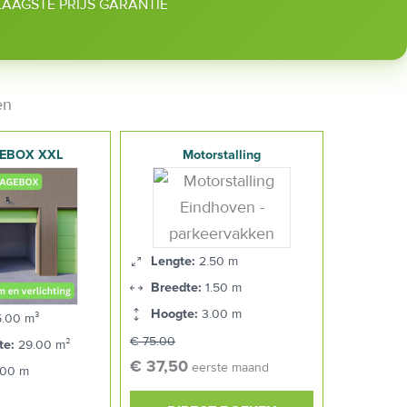
LAAGSTE PRIJS GARANTIE
en
EBOX XXL
Motorstalling
Lengte:
2.50 m
Breedte:
1.50 m
Hoogte:
3.00 m
5.00 m³
€ 75.00
te:
29.00 m²
€ 37,50
eerste maand
00 m