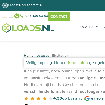
Ga
Laagste prijsgarantie
naar
085 400 90 60
de
CONTACT
inhoud
LOCATIES
Home
-
Locaties
-
Eindhoven
Veilige opslag, binnen
10 minuten
geregeld
Kies je ruimte, boek online, open met je tel
administratiekosten.
Huur een
veilige
en
mo
Eindhoven bij Loads. Geschikt voor particulie
verschillende formaten
en
direct toeganke
4,30
op basis van
reviews