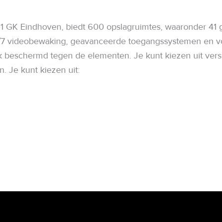
51 GK Eindhoven, biedt 600 opslagruimtes, waaronder 41 g
7 videobewaking, geavanceerde toegangssystemen en volle
k beschermd tegen de elementen. Je kunt kiezen uit versch
. Je kunt kiezen uit: