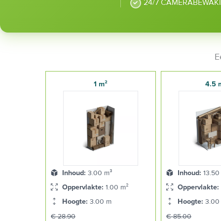
24/7 CAMERABEWAK
E
1 m²
4.5 
Inhoud:
3.00 m³
Inhoud:
13.50
Oppervlakte:
1.00 m²
Oppervlakte:
Hoogte:
3.00 m
Hoogte:
3.00
€ 28.90
€ 85.00