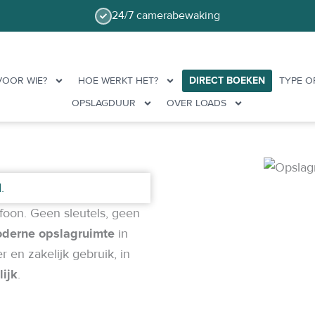
24/7 camerabewaking
VOOR WIE?
HOE WERKT HET?
DIRECT BOEKEN
TYPE O
OPSLAGDUUR
OVER LOADS
.
efoon. Geen sleutels, geen
derne opslagruimte
in
r en zakelijk gebruik, in
lijk
.