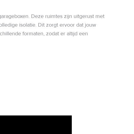
arageboxen. Deze ruimtes zijn uitgerust met
dige isolatie. Dit zorgt ervoor dat jouw
illende formaten, zodat er altijd een