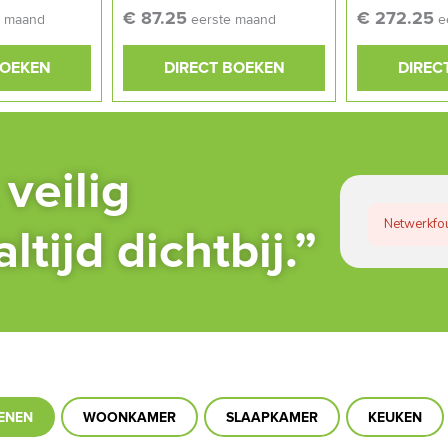
€ 87.25
€ 272.25
e maand
eerste maand
e
BOEKEN
DIRECT BOEKEN
DIREC
veilig
Netwerkfou
tijd dichtbij.”
ENEN
WOONKAMER
SLAAPKAMER
KEUKEN