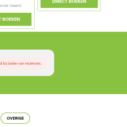
DIRECT BOEKEN
erste maand
T BOEKEN
t bij laden van recensies.
OVERIGE