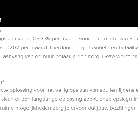
en
pslaan vanaf €30,35 per maand voor een ruimte van 3.0m³
l €202 per maand. Hierdoor heb je flexibele en betaalba
 Bij aanvang van de huur betaal je een borg. Deze wordt
n?
te oplossing voor het veilig opslaan van spullen tijdens 
 slaan of een langdurige oplossing zoekt, onze opslagruimt
uime mogelijkheden zorg je ervoor dat jouw bezittingen v