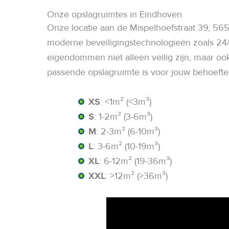
Onze opslagruimtes in Eindhoven
Onze locatie aan de Mispelhoefstraat 39, 56
moderne beveiligingstechnologieën zoals 24/
eigendommen niet alleen veilig zijn, maar oo
passende opslagruimte is voor jouw behoeften
XS
: <1m² (<3m³)
S
: 1-2m² (3-6m³)
M
: 2-3m² (6-10m³)
L
: 3-6m² (10-19m³)
XL
: 6-12m² (19-36m³)
XXL
: >12m² (>36m³)