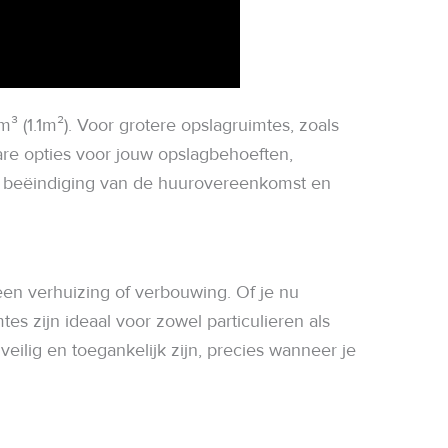
 (1.1m²). Voor grotere opslagruimtes, zoals
re opties voor jouw opslagbehoeften,
 na beëindiging van de huurovereenkomst en
een verhuizing of verbouwing. Of je nu
es zijn ideaal voor zowel particulieren als
eilig en toegankelijk zijn, precies wanneer je