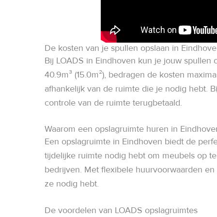
De kosten van je spullen opslaan in Eindhov
Bij LOADS in Eindhoven kun je jouw spullen o
40.9m³ (15.0m²), bedragen de kosten maximaa
afhankelijk van de ruimte die je nodig hebt.
controle van de ruimte terugbetaald.
Waarom een opslagruimte huren in Eindhove
Een opslagruimte in Eindhoven biedt de perfec
tijdelijke ruimte nodig hebt om meubels op te
bedrijven. Met flexibele huurvoorwaarden en r
ze nodig hebt.
De voordelen van LOADS opslagruimtes