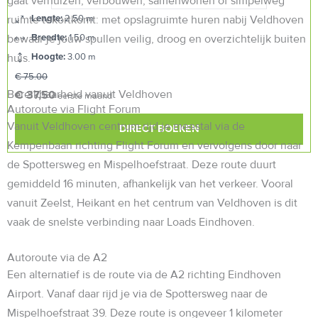
gaat verhuizen, verbouwen, samenwonen of simpelweg
Lengte:
2.50 m
ruimte tekortkomt: met opslagruimte huren nabij Veldhoven
Breedte:
1.50 m
bewaar je jouw spullen veilig, droog en overzichtelijk buiten
Hoogte:
3.00 m
huis.
€ 75.00
Bereikbaarheid vanuit Veldhoven
€ 37,50
eerste maand
Autoroute via Flight Forum
Vanuit Veldhoven centrum rijd je meestal via de
DIRECT BOEKEN
Kempenbaan richting Flight Forum en vervolgens door naar
de Spottersweg en Mispelhoefstraat. Deze route duurt
gemiddeld 16 minuten, afhankelijk van het verkeer. Vooral
vanuit Zeelst, Heikant en het centrum van Veldhoven is dit
vaak de snelste verbinding naar Loads Eindhoven.
Autoroute via de A2
Een alternatief is de route via de A2 richting Eindhoven
Airport. Vanaf daar rijd je via de Spottersweg naar de
Mispelhoefstraat 39. Deze route is ongeveer 1 kilometer