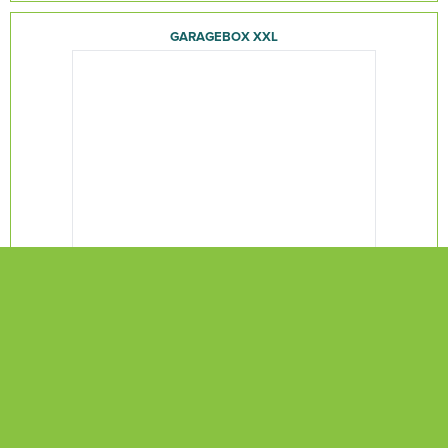
GARAGEBOX XXL
Inhoud:
115.00 m³
Oppervlakte:
29.00 m²
Hoogte:
4.00 m