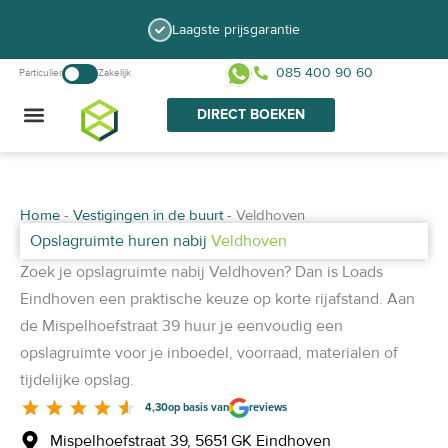
Ga
Laagste prijsgarantie
naar
de
085 400 90 60
Particulier
Zakelijk
inhoud
DIRECT BOEKEN
HOE WERKT HET?
TYPE OPSLAGRUIMTE
Home
-
Vestigingen in de buurt
-
Veldhoven
Opslagruimte huren nabij
Veldhoven
Zoek je opslagruimte nabij Veldhoven? Dan is Loads
Eindhoven een praktische keuze op korte rijafstand. Aan
de Mispelhoefstraat 39 huur je eenvoudig een
opslagruimte voor je inboedel, voorraad, materialen of
tijdelijke opslag.
4,30
op basis van
reviews
Mispelhoefstraat 39, 5651 GK Eindhoven